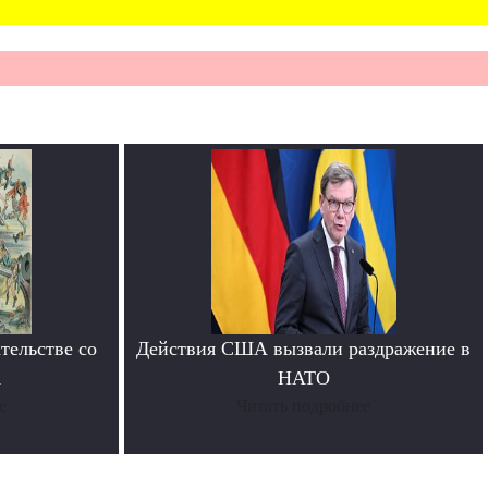
тельстве со
Действия США вызвали раздражение в
А
НАТО
е
Читать подробнее