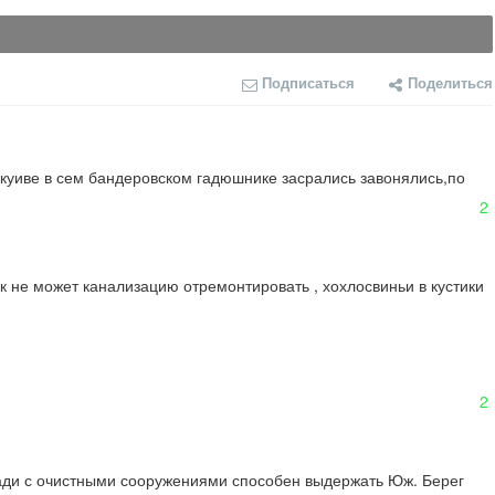
Подписаться
Поделиться
в куиве в сем бандеровском гадюшнике засрались завонялись,по 
2
 не может канализацию отремонтировать , хохлосвиньи в кустики 
2
ади с очистными сооружениями способен выдержать Юж. Берег 