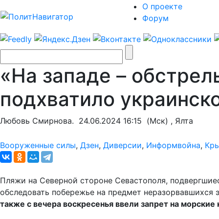
О проекте
Форум
«На западе – обстрел
подхватило украинск
Любовь Смирнова.
24.06.2024 16:15
(Мск) , Ялта
Вооруженные силы
,
Дзен
,
Диверсии
,
Информвойна
,
Кр
Пляжи на Северной стороне Севастополя, подвергшиес
обследовать побережье на предмет неразорвавшихся 
также с вечера воскресенья ввели запрет на морские 