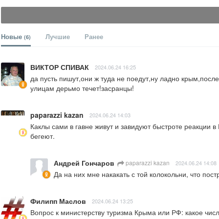
Новые
Лучшие
Ранее
(6)
ВИКТОР СПИВАК
2024.06.24 16:25
да пусть пишут,они ж туда не поедут,ну ладно крым,после
улицам дерьмо течет!засранцы!
paparazzi kazan
2024.06.24 14:03
Каклы сами в гавне живут и завидуют быстроте реакции в
бегеют.
Андрей Гончаров
paparazzi kazan
2024.06.24 14:08
Да на них мне накакать с той колокольни, что пост
Филипп Маслов
2024.06.24 13:25
Вопрос к министерству туризма Крыма или РФ: какое чи