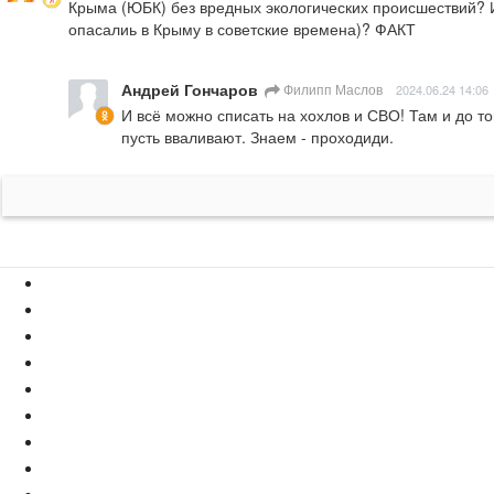
Крыма (ЮБК) без вредных экологических происшествий? Ил
опасалиь в Крыму в советские времена)? ФАКТ
Андрей Гончаров
Филипп Маслов
2024.06.24 14:06
И всё можно списать на хохлов и СВО! Там и до тог
пусть вваливают. Знаем - проходиди.