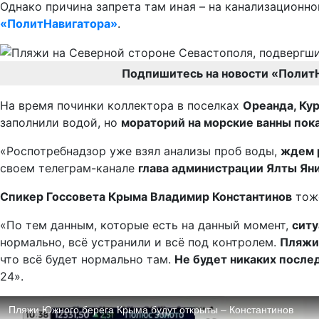
Однако причина запрета там иная – на канализационн
«ПолитНавигатора»
.
Подпишитесь на новости «Полит
На время починки коллектора в поселках
Ореанда, Кур
заполнили водой, но
мораторий на морские ванны пока
«Роспотребнадзор уже взял анализы проб воды,
ждем 
своем телеграм-канале
глава администрации Ялты Яни
Спикер Госсовета Крыма Владимир Константинов
тоже
«По тем данным, которые есть на данный момент,
ситу
нормально, всё устранили и всё под контролем.
Пляжи 
что всё будет нормально там.
Не будет никаких после
24».