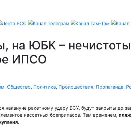
ы, на ЮБК – нечистот
ое ИПСО
ым
,
Общество
,
Политика
,
Происшествия
,
Пропаганда
,
Р
я накануне ракетному удару ВСУ, будут закрыты до з
элементов кассетных боеприпасов. Тем временем,
пляж
купания
.