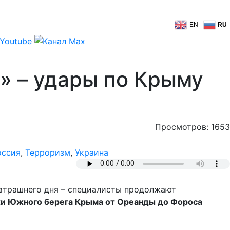
EN
RU
ы» – удары по Крыму
Просмотров: 1653
оссия
,
Терроризм
,
Украина
автрашнего дня – специалисты продолжают
и Южного берега Крыма от Ореанды до Фороса