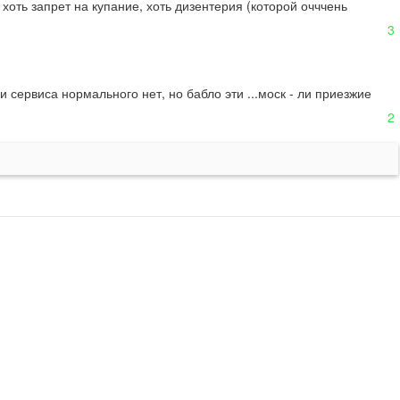
оть запрет на купание, хоть дизентерия (которой очччень 
3
 сервиса нормального нет, но бабло эти ...моск - ли приезжие 
2