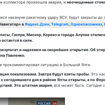
ом коллекторе произошла авария, и
неочищенные стоки
Навигатор» в
Яндекс.Дзен
,
Telegram
,
Одноклассниках
,
паты, Гаспра, Мисхор, Кореиз и городе Алупке отклю
 остается в силе.
результат и надеемся на скорейшее открытие. Об от
на Павленко.
 прокомментировал ситуацию в Большой Ялте.
ация локализована. Завтра будут взяты пробы
. Это ка
с сегодняшнего дня в районе Ялты открыты, а по Фор
дствий. Это штатная авария
, всё может быть. Сегодня 