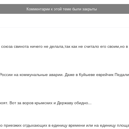
Комментарии к этой теме были закрыты
 союза свинота ничего не делала,так как не считало его своим,но 
 России на коммунальные аварии. Даже в Куйыеве еврейчик Педалик
роят. Вот за воров крымских и Державу обидно...
сло приезжих отдыхающих в единицу времени или на единицу площ