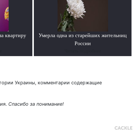
ла квартиру
Умерла одна из старейших жительниц
России
е
Читать подробнее
тории Украины, комментарии содержащие
ния.
Спасибо за понимание!