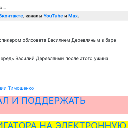
Вконтакте
, каналы
YouTube
и
Max
.
-спикером облсовета Василием Деревляным в баре
чередь Василий Деревляный после этого ужина
Юлии Тимошенко
АЛ И ПОДДЕРЖАТЬ
ГАТОРА НА ЭЛЕКТРОННУЮ