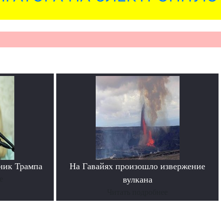
ник Трампа
На Гавайях произошло извержение
е
вулкана
Читать подробнее