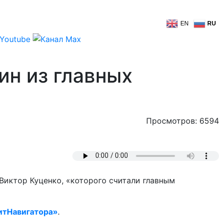
EN
RU
ин из главных
Просмотров: 6594
Виктор Куценко, «которого считали главным
итНавигатора»
.