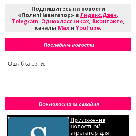
Подпишитесь на новости
«ПолитНавигатор» в
Яндекс.Дзен
,
Telegram
,
Одноклассниках
,
Вконтакте
,
каналы
Max
и
YouTube
.
Последние новости
Ошибка сети...
Все новости за сегодня
Приложение
новостной
агрегатор для