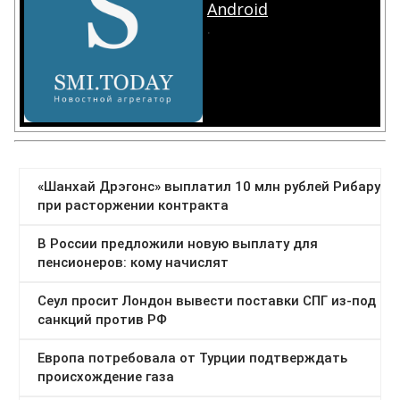
Android
.