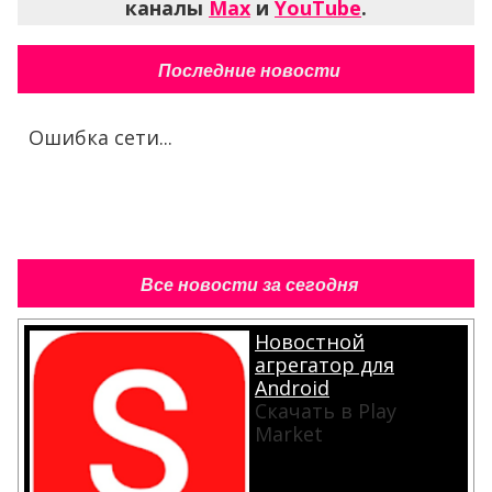
каналы
Max
и
YouTube
.
Последние новости
Ошибка сети...
Все новости за сегодня
Новостной
агрегатор для
Android
Скачать в Play
Market