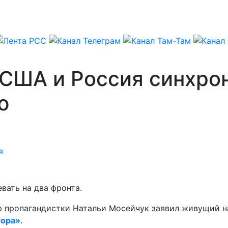
 США и Россия синхро
ю
я
вать на два фронта.
 пропагандистки Натальи Мосейчук заявил живущий н
тора»
.