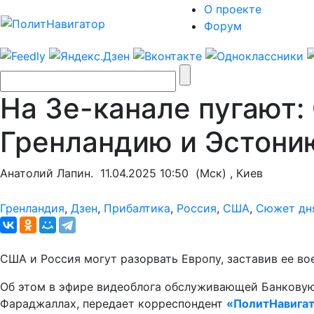
О проекте
Форум
На Зе-канале пугают:
Гренландию и Эстони
Анатолий Лапин.
11.04.2025 10:50
(Мск) , Киев
Гренландия
,
Дзен
,
Прибалтика
,
Россия
,
США
,
Сюжет дн
США и Россия могут разорвать Европу, заставив ее вое
Об этом в эфире видеоблога обслуживающей Банковую
Фараджаллах, передает корреспондент
«ПолитНавига