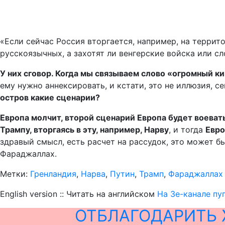
«Если сейчас Россия вторгается, например, на террит
русскоязычных, а захотят ли венгерские войска или с
У них сговор. Когда мы связываем слово «огромный ки
ему нужно аннексировать, и кстати, это не иллюзия, 
остров какие сценарии?
Европа молчит, второй сценарий Европа будет воеват
Трампу, вторгаясь в эту, например, Нарву
, и тогда
Евро
здравый смысл, есть расчет на рассудок, это может бы
Фараджаллах.
Метки:
Гренландия
,
Нарва
,
Путин
,
Трамп
,
Фараджаллах
English version :: Читать на английском
На Зе-канале пу
ОТБЛАГОДАРИТЬ 