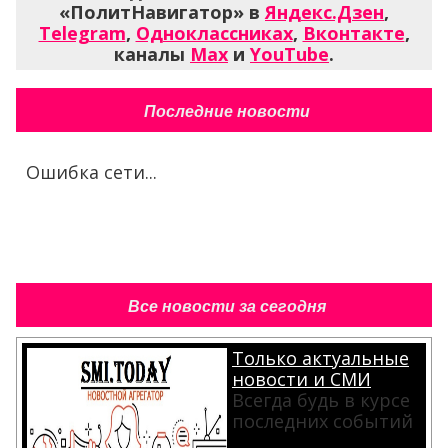
«ПолитНавигатор» в
Яндекс.Дзен
,
Telegram
,
Одноклассниках
,
Вконтакте
,
каналы
Max
и
YouTube
.
Последние новости
Ошибка сети...
Все новости за сегодня
Только актуальные
новости и СМИ
Всегда будь в курсе
последних событий