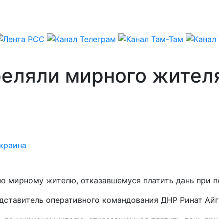
еляли мирного жителя
краина
 мирному жителю, отказавшемуся платить дань при пе
дставитель оперативного командования ДНР Ринат Айг