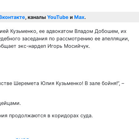
Вконтакте
, каналы
YouTube
и
Max
.
ией Кузьменко, ее адвокатом Владом Добошем, их
удебного заседания по рассмотрению ее апелляции,
общает экс-нардеп Игорь Мосийчук.
тве Шеремета Юлия Кузьменко! В зале бойня!”, –
дейцами.
ения продолжаются в коридорах суда.