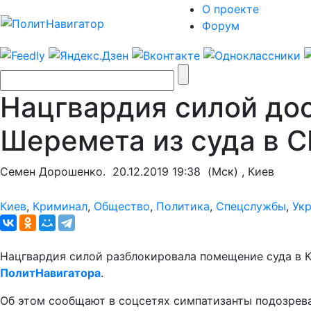
О проекте
Форум
Нацгвардия силой до
Шеремета из суда в 
Семен Дорошенко.
20.12.2019 19:38
(Мск) , Киев
Киев
,
Криминал
,
Общество
,
Политика
,
Спецслужбы
,
Ук
Нацгвардия силой разблокировала помещение суда в К
ПолитНавигатора
.
Об этом сообщают в соцсетях симпатизанты подозрев