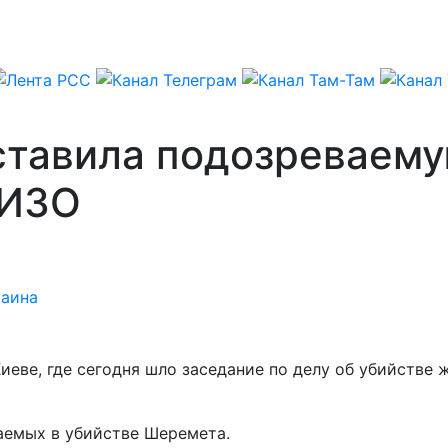
ставила подозреваему
СИЗО
раина
иеве, где сегодня шло заседание по делу об убийстве
аемых в убийстве Шеремета.