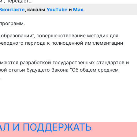
Вконтакте
, каналы
YouTube
и
Max
.
 программ.
б образовании”, совершенствование методик для
ереходного периода к полноценной имплементации
имаются разработкой государственных стандартов и
ой статьи будущего Закона “Об общем среднем
.
АЛ И ПОДДЕРЖАТЬ