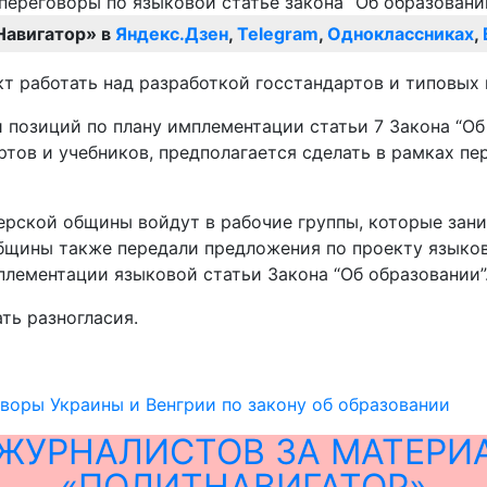
Навигатор» в
Яндекс.Дзен
,
Telegram
,
Одноклассниках
,
кт работать над разработкой госстандартов и типовых
и позиций по плану имплементации статьи 7 Закона “О
ртов и учебников, предполагается сделать в рамках п
ерской общины войдут в рабочие группы, которые зан
бщины также передали предложения по проекту языков
плементации языковой статьи Закона “Об образовании”
ть разногласия.
воры Украины и Венгрии по закону об образовании
ЖУРНАЛИСТОВ ЗА МАТЕРИ
«ПОЛИТНАВИГАТОР»