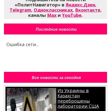
«ПолитНавигатор» в
Яндекс.Дзен
,
Telegram
,
Одноклассниках
,
Вконтакте
,
каналы
Max
и
YouTube
.
Последние новости
Ошибка сети...
Все новости за сегодня
Из Украины в
Казахстан
переброшены
лаборатории США