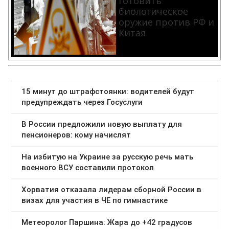
готовить
биологическое
оружие против РФ и
Китая