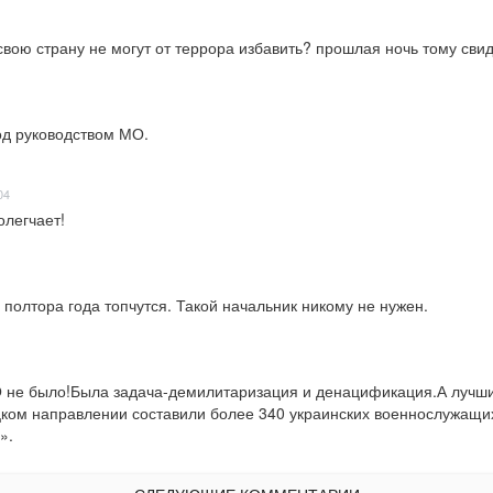
свою страну не могут от террора избавить? прошлая ночь тому сви
од руководством МО.
04
олегчает!
 полтора года топчутся. Такой начальник никому не нужен.
О не было!Была задача-демилитаризация и денацификация.А лучши
цком направлении составили более 340 украинских военнослужащи
».