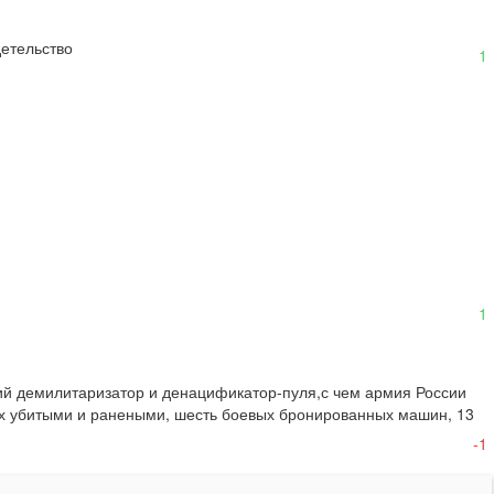
детельство
1
1
й демилитаризатор и денацификатор-пуля,с чем армия России 
х убитыми и ранеными, шесть боевых бронированных машин, 13 
-1