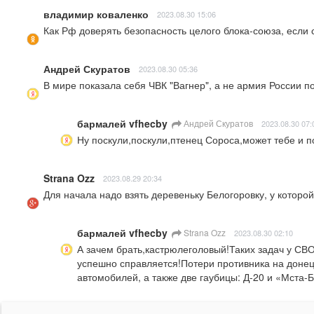
владимир коваленко
2023.08.30 15:06
Как Рф доверять безопасность целого блока-союза, если 
Андрей Скуратов
2023.08.30 05:36
В мире показала себя ЧВК "Вагнер", а не армия России п
бармалей vfhecby
Андрей Скуратов
2023.08.30 07:
Ну поскули,поскули,птенец Сороса,может тебе и п
Strana Ozz
2023.08.29 20:34
Для начала надо взять деревеньку Белогоровку, у которой
бармалей vfhecby
Strana Ozz
2023.08.30 02:10
А зачем брать,кастрюлеголовый!Таких задач у СВ
успешно справляется!Потери противника на доне
автомобилей, а также две гаубицы: Д-20 и «Мста-Б