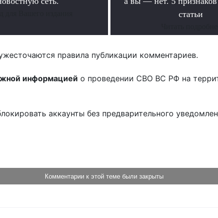
новостную сеть.
а вы — нет. 5 признако
д для Вашего издания
статьи
Читать подробне
ужесточаются правила публикации комментариев.
ожной информацией
о проведении СВО ВС РФ на терри
блокировать аккаунты без предварительного уведомле
!
Комментарии к этой теме были закрыты