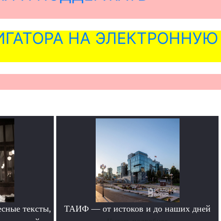
ГАТОРА НА ЭЛЕКТРОННУЮ
сные тексты,
ТАИФ — от истоков и до наших дней