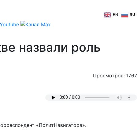
EN
RU
ве назвали роль
Просмотров: 1767
корреспондент «ПолитНавигатора».