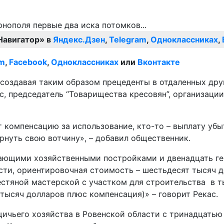
Навигатор» в
Яндекс.Дзен
,
Telegram
,
Одноклассниках
,
am
,
Facebook
,
Одноклассниках
или
Вконтакте
 создавая таким образом прецеденты в отдаленных друг
, председатель “Товарищества кресовян”, организации
т компенсацию за использование, кто-то – выплату уб
ернуть свою вотчину», – добавил общественник.
ающими хозяйственными постройками и двенадцать гек
ти, ориентировочная стоимость – шестьдесят тысяч д
стяной мастерской с участком для строительства в т
тысяч долларов плюс компенсация)» – говорит Рекас.
ичьего хозяйства в Ровенской области с тринадцатью