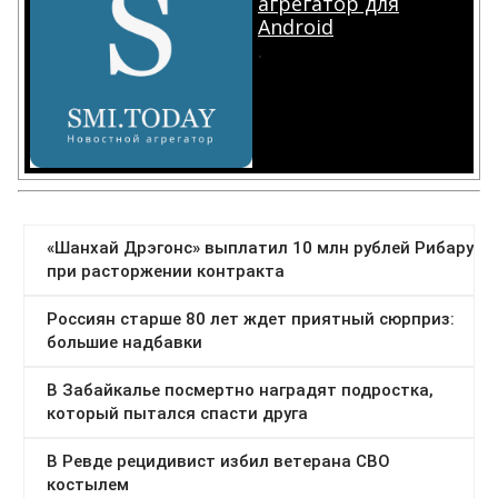
агрегатор для
Android
.