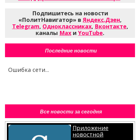
Подпишитесь на новости
«ПолитНавигатор» в
Яндекс.Дзен
,
Telegram
,
Одноклассниках
,
Вконтакте
,
каналы
Max
и
YouTube
.
Последние новости
Ошибка сети...
Все новости за сегодня
Приложение
новостной