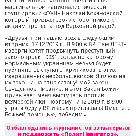
Раскритиковал законопроект и глава
маргинальной националистической
группировки «ОУН» Николай Кохановский,
который призвал своих сторонников к
акциям протеста под Верховной радой.
«Друзья, приглашаю всех в следующий
вторник, 17.12.2019 г., В 9.00 в ВР. Там ЛГБТ-
изверги хотят продвинуть преступный
законопроект 0931, согласно которому
нормальным украинцам нельзя будет
публично выступать, критиковать этих
извращенных необольшевиков. Я плюю на
их закон и на отца сатану! Мой закон –
Священное Писание, и этот Закон Божий
призывает меня выступать против
всяческой лжи. Поэтому 17.12.2019 г. В 9.00
утра, я буду у ВР и всех приглашаю! Вместе, с
Божьей помощью, победим!».
Отблагодарить журналистов за материал
и поддержать «ПолитНавигатор»
.