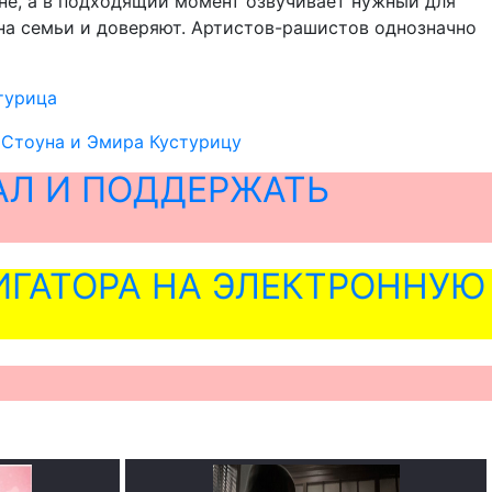
не, а в подходящий момент озвучивает нужный для
ена семьи и доверяют. Артистов-рашистов однозначно
турица
 Стоуна и Эмира Кустурицу
АЛ И ПОДДЕРЖАТЬ
ГАТОРА НА ЭЛЕКТРОННУЮ