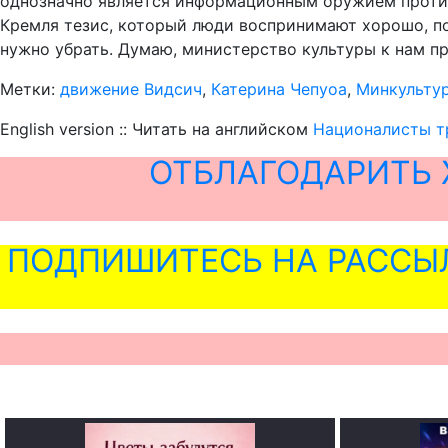
однозначно является информационным оружием против 
Кремля тезис, который люди воспринимают хорошо, по
нужно убрать. Думаю, министерство культуры к нам п
Метки:
движение Видсич
,
Катерина Чепуоа
,
Минкульту
English version :: Читать на английском
Националисты тр
ОТБЛАГОДАРИТЬ 
ПОДПИШИТЕСЬ НА РАССЫ