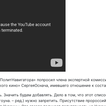
«ПолитНавигатора» попросил члена экспертной комисс
ого кино» СергеяОснача, имевшего отношение к соста
ь. Значить будем добавлять. Дело в том, что этот спи
уна. – ред.) нужно запретить. Присутствие пророссийс