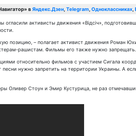
Навигатор» в
Яндекс.Дзен
,
Telegram
,
Одноклассниках
,
ы огласили активисты движения «Відсіч», подготовивш
ности.
ую позицию, – полагает активист движения Роман Юхи
ктерам-рашистам. Фильмы его также нужно запрещать. 
циями относительно фильмов с участием Сигала коорди
песни нужно запретить на территории Украины. А если 
еры Оливер Стоун и Эмир Кустурица, не раз отмечавш