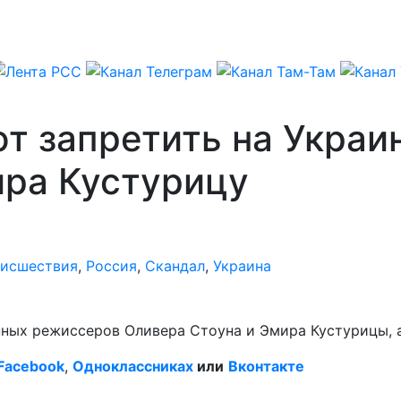
 запретить на Украин
ира Кустурицу
исшествия
,
Россия
,
Скандал
,
Украина
ных режиссеров Оливера Стоуна и Эмира Кустурицы, а
Facebook
,
Одноклассниках
или
Вконтакте