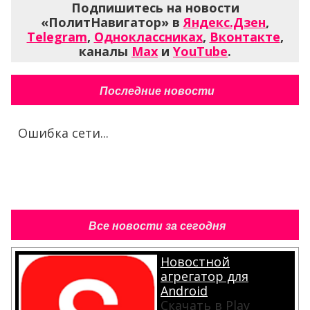
Подпишитесь на новости
«ПолитНавигатор» в
Яндекс.Дзен
,
Telegram
,
Одноклассниках
,
Вконтакте
,
каналы
Max
и
YouTube
.
Последние новости
Ошибка сети...
Все новости за сегодня
Новостной
агрегатор для
Android
Скачать в Play