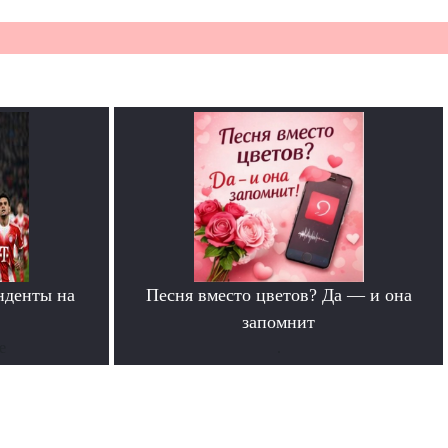
нденты на
Песня вместо цветов? Да — и она
»
запомнит
е
.