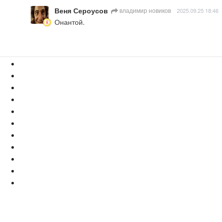
Веня Сероусов
владимир новиков
2025.09.25 18:46
Онантой.