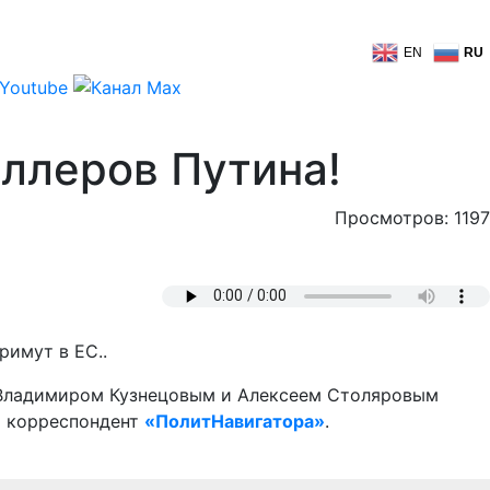
EN
RU
иллеров Путина!
Просмотров: 1197
римут в ЕС..
и Владимиром Кузнецовым и Алексеем Столяровым
т корреспондент
«ПолитНавигатора»
.