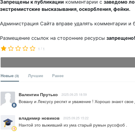
Запрещены к публикации
комментарии с
заведомо л
экстремистские высказывания, оскорбления, фейки.
Администрация Сайта вправе удалять комментарии и 
Размещение ссылок на сторонние ресурсы
запрещено
/
1
1
Новые
Лучшие
Ранее
(3)
Валентин Прутько
2025.09.25 18:59
Вовану и Лексусу респкт и уважение ! Хорошо знают свое 
владимир новиков
2025.09.25 15:22
Нантой это выживший из ума старый румын русофоб .