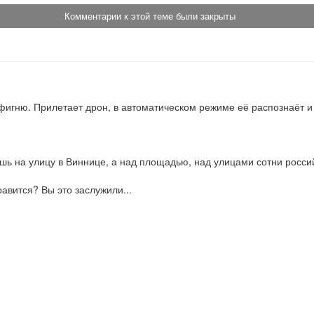
Комментарии к этой теме были закрыты
ю фигню. Прилетает дрон, в автоматическом режиме её распознаёт 
ь на улицу в Виннице, а над площадью, над улицами сотни российск
равится? Вы это заслужили...