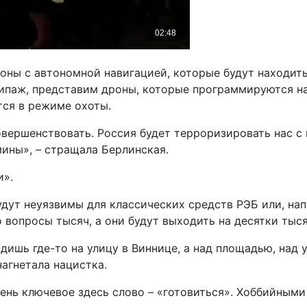
дроны с автономной навигацией, которые будут находит
ипаж, представим дроны, которые программируются на т
тся в режиме охоты.
овершенствовать. Россия будет терроризировать нас с 
мины», – стращала Берлинская.
и».
удут неуязвимы для классических средств РЭБ или, на
 вопросы тысяч, а они будут выходить на десятки тыся
ишь где-то на улицу в Виннице, а над площадью, над 
нагнетала нацистка.
очень ключевое здесь слово – «готовиться». Хоббийны