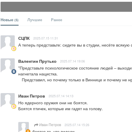
Новые
Лучшие
Ранее
(5)
СЦПК
2025.07.15 11:31
А теперь представьте: сидите вы в студии, несёте всяку
Валентин Прутько
2025.07.14 19:06
"Представьте психологическое состояние людей – выходиш
нагнетала нацистка.

   Представил, но почему только в Виннице и почему не н
Иван Петров
2025.07.14 14:13
Но ядерного оружия они не боятся.

Боятся птичек, которые им гадят на голову.
Иван Петров
2025.07.14 15:26
боятся то, что видели.