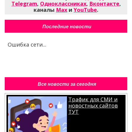
Telegram
,
Одноклассниках
,
Вконтакте
,
каналы
Max
и
YouTube
.
Последние новости
Ошибка сети...
Все новости за сегодня
Трафик для СМИ и
новостных сайтов
ТУТ
.