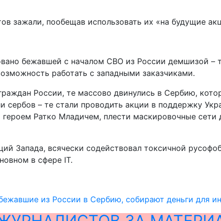
ов зажали, пообещав использовать их «на будущие акц
ано бежавшей с началом СВО из России демшизой – тр
возможность работать с западными заказчиками.
 граждан России, те массово двинулись в Сербию, кот
и сербов – те стали проводить акции в поддержку Укр
 героем Ратко Младичем, плести маскировочные сети 
аций Запада, всячески содействовал токсичной русофо
новном в сфере IT.
бежавшие из России в Сербию, собирают деньги для и
ЖУРНАЛИСТОВ ЗА МАТЕРИ