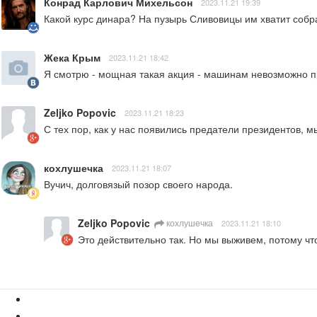
Конрад Карлович Михельсон
2023.11.21 19:39
Какой курс динара? На пузырь Сливовицы им хватит собр
Жека Крым
2023.11.21 18:42
Я смотрю - мощная такая акция - машинам невозможно прое
Zeljko Popovic
2023.11.21 18:23
С тех пор, как у нас появились предатели президентов,
кохлушечка
2023.11.21 18:07
Вучич, долговязый позор своего народа.
Zeljko Popovic
кохлушечка
2023.11.21 18:10
Это действительно так. Но мы выживем, потому что