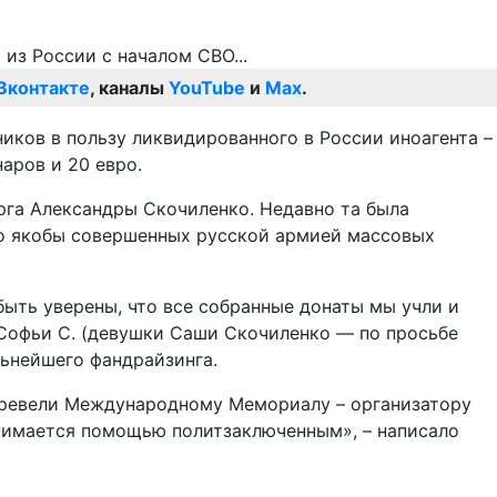
Вконтакте
, каналы
YouTube
и
Max
.
ников в пользу ликвидированного в России иноагента –
аров и 20 евро.
рга Александры Скочиленко. Недавно та была
 о якобы совершенных русской армией массовых
быть уверены, что все собранные донаты мы учли и
т Софьи С. (девушки Саши Скочиленко — по просьбе
льнейшего фандрайзинга.
еревели Международному Мемориалу – организатору
нимается помощью политзаключенным», – написало