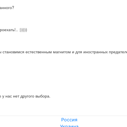
анного?
хать!.. :)))))
 мы становимся естественным магнитом и для иностранных предател
 у нас нет другого выбора.
Россия
Украина