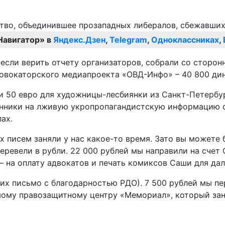
Навигатор» в
Яндекс.Дзен
,
Telegram
,
Одноклассниках
,
если верить отчету организаторов, собрали со сторон
ровокаторского медиапроекта «ОВД-Инфо» – 40 800 дин
 и 50 евро для художницы-лесбиянки из Санкт-Петербу
 ценники на лживую укропропагандистскую информацию
ах.
х писем заняли у нас какое-то время. Зато вы можете 
перевели в рубли. 22 000 рублей мы направили на сче
 на оплату адвокатов и печать комиксов Саши для да
их письмо с благодарностью РДО). 7 500 рублей мы п
мому правозащитному центру «Мемориал», который за