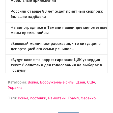
Категории:
Война
,
Вооруженные силы
,
Дзен
,
США
,
Украина
Тэги:
Война
,
поставки
,
Рамштайн
,
Трамп
,
Фесенко