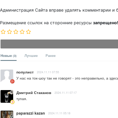
Администрация Сайта вправе удалять комментарии и 
Размещение ссылок на сторонние ресурсы
запрещено
Новые
Лучшие
Ранее
(3)
популист
2024.11.11 07:55
У нас на ток-шоу так не говорят - это неправильно, а здес
Дмитрий Стаканов
2024.11.11 07:17
тупая.
paparazzi kazan
2024.11.11 05:18