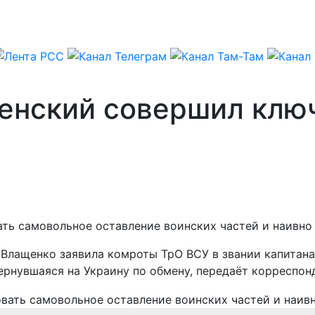
ленский совершил кл
ь самовольное оставление воинских частей и наивно п
 Влащенко заявила комроты ТрО ВСУ в звании капитана
ернувшаяся на Украину по обмену, передаёт корреспон