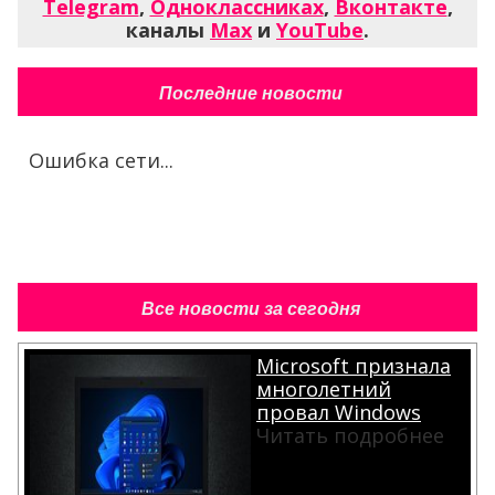
Telegram
,
Одноклассниках
,
Вконтакте
,
каналы
Max
и
YouTube
.
Последние новости
Ошибка сети...
Все новости за сегодня
Microsoft признала
многолетний
провал Windows
Читать подробнее