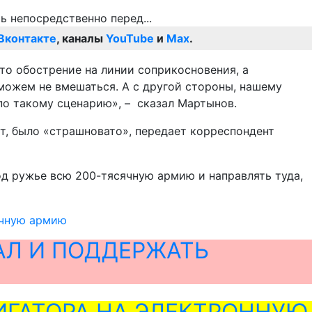
Вконтакте
, каналы
YouTube
и
Max
.
сто обострение на линии соприкосновения, а
сможем не вмешаться. А с другой стороны, нашему
 по такому сценарию», – сказал Мартынов.
ет, было «страшновато», передает корреспондент
д ружье всю 200-тясячную армию и направлять туда,
ячную армию
АЛ И ПОДДЕРЖАТЬ
ГАТОРА НА ЭЛЕКТРОННУЮ