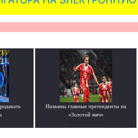
родавать
Названы главные претенденты на
ы
«Золотой мяч»
е
Читать подробнее