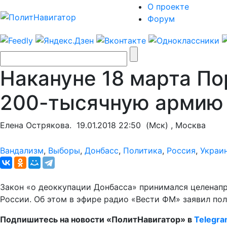
О проекте
Форум
Накануне 18 марта П
200-тысячную армию
Елена Острякова.
19.01.2018 22:50
(Мск) , Москва
Вандализм
,
Выборы
,
Донбасс
,
Политика
,
Россия
,
Украи
Закон «о деоккупации Донбасса» принимался целенап
России. Об этом в эфире радио «Вести ФМ» заявил по
Подпишитесь на новости «ПолитНавигатор» в
Telegr