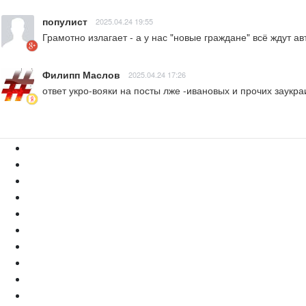
популист
2025.04.24 19:55
Грамотно излагает - а у нас "новые граждане" всё ждут ав
Филипп Маслов
2025.04.24 17:26
ответ укро-вояки на посты лже -ивановых и прочих заукра