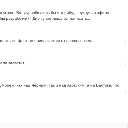
угроз . Вот дурачёк лишь бы что нибудь пукнуть в эфире . 
бы разработчик ! Дно тупое лишь бы написать....
опять же флот не привлекается от слова совсем.
1
цели засветит
1
рем, как над Чёрным, так и над Азовским, а на Балтике, что, 
1