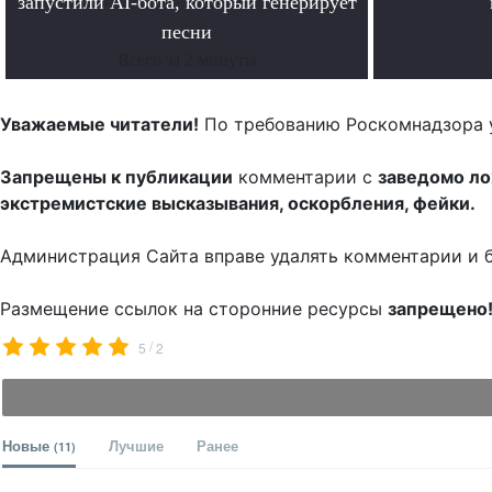
запустили AI-бота, который генерирует
песни
Всего за 2 минуты
Уважаемые читатели!
По требованию Роскомнадзора 
Запрещены к публикации
комментарии с
заведомо л
экстремистские высказывания, оскорбления, фейки.
Администрация Сайта вправе удалять комментарии и 
Размещение ссылок на сторонние ресурсы
запрещено
/
5
2
Новые
Лучшие
Ранее
(11)