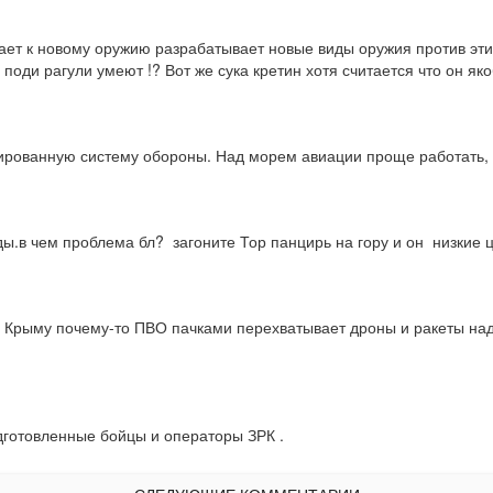
кает к новому оружию разрабатывает новые виды оружия против этих 
поди рагули умеют !? Вот же сука кретин хотя считается что он яко
онированную систему обороны. Над морем авиации проще работать, 
ды.в чем проблема бл?  загоните Тор панцирь на гору и он  низкие 
Крыму почему-то ПВО пачками перехватывает дроны и ракеты над мо
дготовленные бойцы и операторы ЗРК .