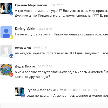
Руслан Мерзликин
31.03 12:28
А кто может в мире а чудак !? Все учатся весь мир привы
Дурилко а что Пиндосы могут а может сионисты !??? Блин 
Dmitry Vakin
31.03 08:04
Не не могут, а не хотят. Никто не мешает создать эшел
смерш чк
30.03 21:13
на каждом корвете  фрегате есть ПВО для  защиты с .. во
Дедъ Пихто
30.03 20:30
о чем вообще толкует этот ыксперд с мировым именем? в 
какая-то другая вода?
Руслан Мерзликин
Дедъ Пихто
31.03 12:29
вода не другая ! А менее насыщенное и менее по