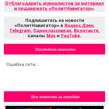
Отблагодарить журналистов за материал
и поддержать «ПолитНавигатор»
.
Подпишитесь на новости
«ПолитНавигатор» в
Яндекс.Дзен
,
Telegram
,
Одноклассниках
,
Вконтакте
,
каналы
Max
и
YouTube
.
Последние новости
Ошибка сети...
Все новости за сегодня