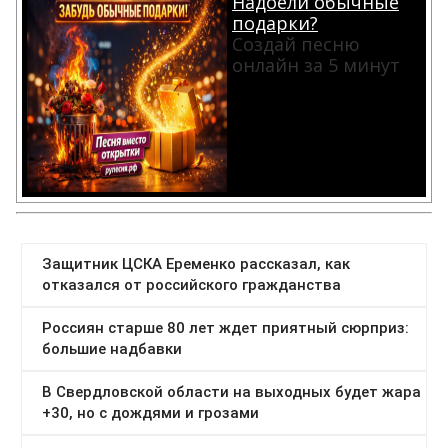
Надоели обычные
подарки?
Создай песню
онлайн за 5 минут