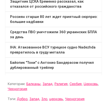
Категории:
Балканы
,
Запад
,
Религия
,
Сербия
,
Церковь
,
Черногория
Тэги:
Добро
,
Запад
,
Зло
,
церковь
,
Черногория