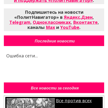
и поддержать «ПолитНавигатор»
.
Подпишитесь на новости
«ПолитНавигатор» в
Яндекс.Дзен
,
Telegram
,
Одноклассниках
,
Вконтакте
,
каналы
Max
и
YouTube
.
Последние новости
Ошибка сети...
Все новости за сегодня
Все против всех
.