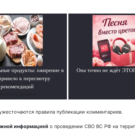
ьные продукты: ожирение в
Она точно не ждёт ЭТО
ривело к пересмотру
.
рекомендаций
Читать подробнее
ужесточаются правила публикации комментариев.
ожной информацией
о проведении СВО ВС РФ на терри