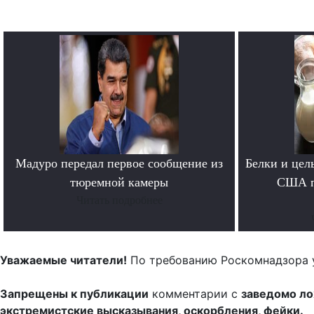
Мадуро передал первое сообщение из
Белки и цел
тюремной камеры
США п
Читать подробнее
Уважаемые читатели!
По требованию Роскомнадзора 
Запрещены к публикации
комментарии с
заведомо л
экстремистские высказывания, оскорбления, фейки.