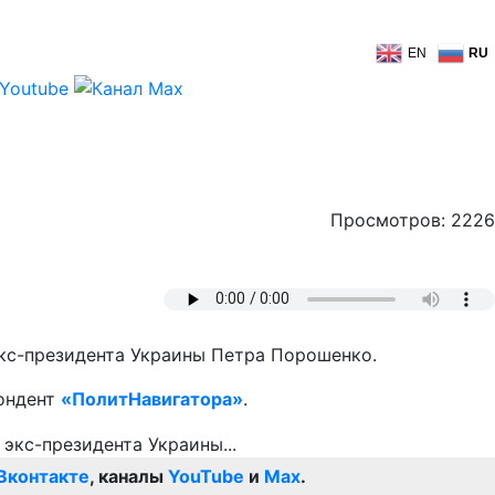
EN
RU
Просмотров: 2226
кс-президента Украины Петра Порошенко.
пондент
«ПолитНавигатора»
.
Вконтакте
, каналы
YouTube
и
Max
.