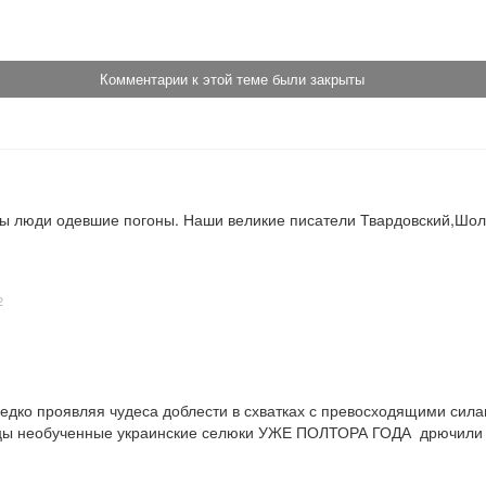
Комментарии к этой теме были закрыты
ны люди одевшие погоны. Наши великие писатели Твардовский,Шол
2
дко проявляя чудеса доблести в схватках с превосходящими силами
цы необученные украинские селюки УЖЕ ПОЛТОРА ГОДА  дрючили мо