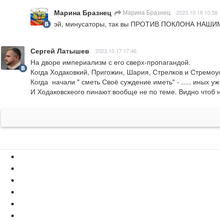
Марина Бразнец
Марина Бразнец
2023.10.18 10:58
эй, минусаторы, так вы ПРОТИВ ПОКЛОНА НАШИМ ПА
Сергей Латышев
2023.10.17 17:46
На дворе империализм с его сверх-пропагандой. 

Когда Ходаковкий, Пригожин, Шария, Стрелков и Стремоус
Когда  начали " сметь Своё суждение иметь" - ..... иных уж 
И Ходаковскеого пинают вообще не по теме. Видно чтоб н