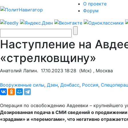
О проекте
Форум
Наступление на Авдее
«стрелковщину»
Анатолий Лапин.
17.10.2023 18:28
(Мск) , Москва
Вооруженные силы
,
Дзен
,
Донбасс
,
Россия
,
Спецопера
Операция по освобождению Авдеевки – крупнейшего ук
Дозированная подача в СМИ сведений о продвижении
«зрадами» и «перемогами», что негативно отражаетс