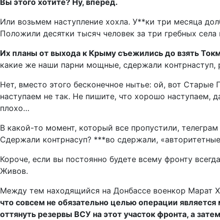
Вы этого хотите? Ну, вперед.
Или возьмем наступление хохла. У**ки три месяца долб
Положили десятки тысяч человек за три гребных села 
Их планы от выхода к Крыму съежились до взять Токма
какие же наши парни мощные, сдержали контрнаступ, р
Нет, вместо этого бесконечное нытье: ой, вот Старые 
наступаем не так. Не пишите, что хорошо наступаем, д
плохо…
В какой-то момент, который все пропустили, телеграм с
Сдержали контрнасуп? ***во сдержали, «авторитетные
Короче, если вы постоянно будете всему фронту всегда 
Живов.
Между тем находящийся на Донбассе военкор Марат Х
что совсем не обязательно целью операции является 
оттянуть резервы ВСУ на этот участок фронта, а зат