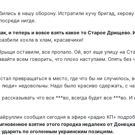
ились в нашу оборону. Истратили кучу бригад, херову 
посреди нигде.
к, и теперь и вовсе взять какое то Старое Дрищево. И
азбили хохла в хлам, красавчики!
Прыщи оставили, все пропало. Ой, вот еще улицу на Ста
авайте всем говорить, что плохо наступаем. Опять без
тал превращаться в место, где что бы ни случилось, вс
 люди» недовольны. Надо было красиво сдержать, с ч
рассказывать что все ***во, всегда будет все ***во. И
айруллин сообщил сегодня в эфире «радио КП» подроб
мгновенное взятие этого городка недалеко от Донецка
ем ударить по оголенным украинским позициям.