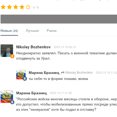
/
4
8
Новые
Лучшие
Ранее
(23)
Nikolay Bozhenkov
2023.10.18 06:19
Неоднократно заявлял. Писать о военной тематике долж
отодвинуть за Урал.
Марина Бразнец
Nikolay Bozhenkov
2023.10.18 11:0
ты себя-то в форме покажи, вояка
Марина Бразнец
2023.10.17 21:39
"Российские войска многие месяцы стояли в обороне, нере
кто допустил, чтобы мобилизованные прямо посреди ули
из этих "хенералов" хотя бы подал в отставку?