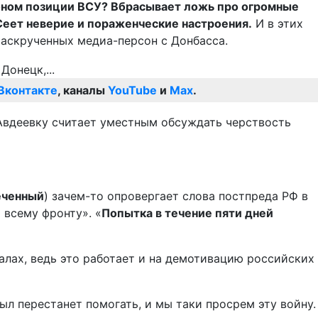
тоном позиции ВСУ? Вбрасывает ложь про огромные
Сеет неверие и пораженческие настроения.
И в этих
аскрученных медиа-персон с Донбасса.
Вконтакте
, каналы
YouTube
и
Max
.
 Авдеевку считает уместным обсуждать черствость
меченный
) зачем-то опровергает слова постпреда РФ в
всему фронту». «
Попытка в течение пяти дней
лах, ведь это работает и на демотивацию российских
тыл перестанет помогать, и мы таки просрем эту войну.