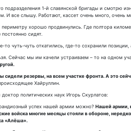
о подразделения 1-й славянской бригады и смотрю изну
м. И все слышу. Работают, кассет очень много, очень
 периметру хорошо продвинулись. Где полтора киломе
 постоянно сидят.
е-то чуть-чуть откатились, где-то сохранили позиции,
ьзя. Сейчас мы им качели устраиваем – то на одном уч
ругой.
ны сидели резервы, на всем участке фронта. А это сей
 происходящее Хайруллин.
и доктор политических наук Игорь Скурлатов:
 грандиозный успех нашей армии можно?
Нашей армии, 
ие войска многие месяцы стояли в обороне, нередко 
ка «Алёша».