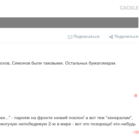
Подписаться
Поделиться
охов, Симонов были таковыми. Остальных бумагомарак 
-8
..." - парням на фронте низкий поклон! а вот тем "хенералам", 
гучую непобедимую 2-ю в мире - вот это позорище! кто-нибудь 
-10