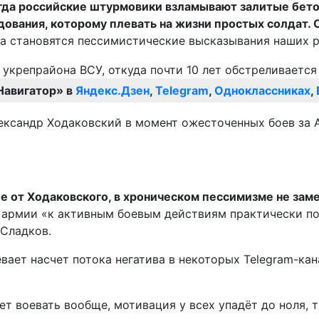
когда российские штурмовики взламывают залитые бе
ования, которому плевать на жизни простых солдат. 
а становятся пессимистические высказывания наших р
Навигатор» в
Яндекс.Дзен
,
Telegram
,
Одноклассниках
,
лександр Ходаковский в момент ожесточенных боев за
чие от Ходаковского, в хроническом пессимизме не за
армии «к активным боевым действиям практически по 
 Сладков.
ет насчет потока негатива в некоторых Telegram-кана
ет воевать вообще, мотивация у всех упадёт до ноля, 