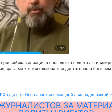
что российская авиация в последнюю неделю активизир
ция врага может использоваться достаточно в большем
РФ еще нет. Оно начнется с мощной авиаподдержкой –
ЖУРНАЛИСТОВ ЗА МАТЕРИ