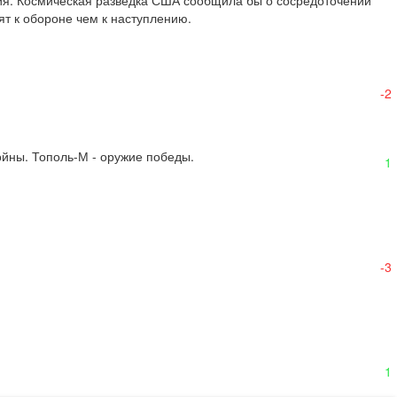
ия. Космическая разведка США сообщила бы о сосредоточении 
ят к обороне чем к наступлению.
-2
ойны. Тополь-М - оружие победы.
1
-3
1