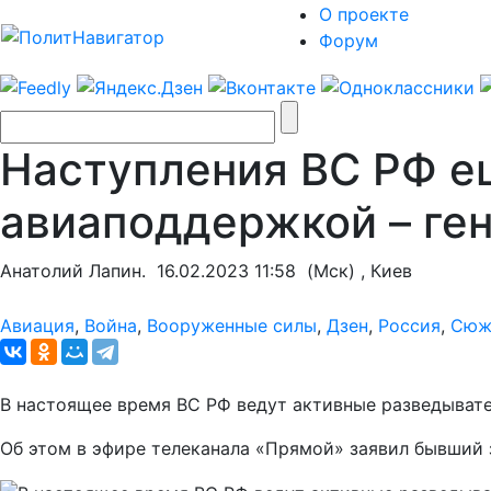
О проекте
Форум
Наступления ВС РФ ещ
авиаподдержкой – ге
Анатолий Лапин.
16.02.2023 11:58
(Мск) , Киев
Авиация
,
Война
,
Вооруженные силы
,
Дзен
,
Россия
,
Сюж
В настоящее время ВС РФ ведут активные разведывате
Об этом в эфире телеканала «Прямой» заявил бывший