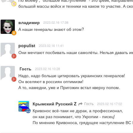
По моему , "большое наступление" - это фейк, направле
большой массы войск и техники на каком то участке. А с
владимир
2023.02.16 17:38
А наши генералы знают об этом?
populist
2023.02.16 11:41
Они мечтают посбивать наши самолёты. Нельзя давать им
Гость
2023.02.16 10:28
Надо, надо больше цитировать украинских генералов! 

Он вселяют в россиян оптимизм! 

А то, намедни, уже и Пригожин встал кверху попом.
Крымский Русский Z
Гость
2023.02.16 17:02
Кривонос всё-таки не дурак, а профессионал,

он как раз понимает, что Укропии - писец!

По мнению Кривоноса, грядущее наступление ВС