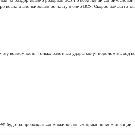
нный на раздергивание резервов ВСУ по всей линии соприкосновен
коро весна и анонсированное наступление ВСУ. Скорее войска готов
 эту возможность. Только ракетные удары могут переломить ход в
 РФ будет сопровождаться массированным применением авиации.