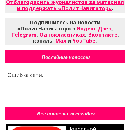
Отблагодарить журналистов за материал
и поддержать «ПолитНавигатор»
.
Подпишитесь на новости
«ПолитНавигатор» в
Яндекс.Дзен
,
Telegram
,
Одноклассниках
,
Вконтакте
,
каналы
Max
и
YouTube
.
Последние новости
Ошибка сети...
Все новости за сегодня
Новостной