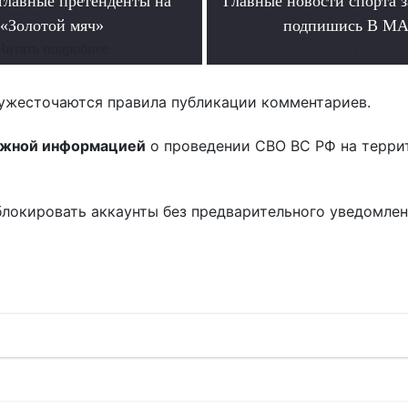
главные претенденты на
Главные новости спорта 
«Золотой мяч»
подпишись В М
Читать подробнее
.
ужесточаются правила публикации комментариев.
ожной информацией
о проведении СВО ВС РФ на терри
блокировать аккаунты без предварительного уведомле
!