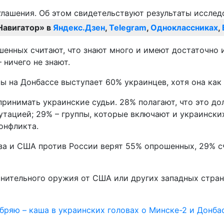
Навигатор» в
Яндекс.Дзен
,
Telegram
,
Одноклассниках
,
енных считают, что знают много и имеют достаточно 
ничего не знают.
ы на Донбассе выступает 60% украинцев, хотя она ка
принимать украинские судьи. 28% полагают, что это 
путацией; 29% – группы, которые включают и украински
онфликта.
а и США против России верят 55% опрошенных, 29% сч
онительного оружия от США или других западных стра
обряю – каша в украинских головах о Минске-2 и Донба