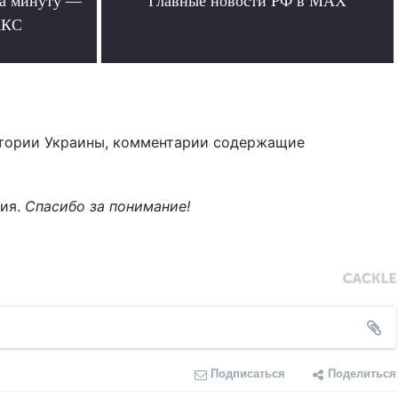
за минуту —
Главные новости РФ в MAX
АКС
.
тории Украины, комментарии содержащие
ния.
Спасибо за понимание!
Подписаться
Поделиться