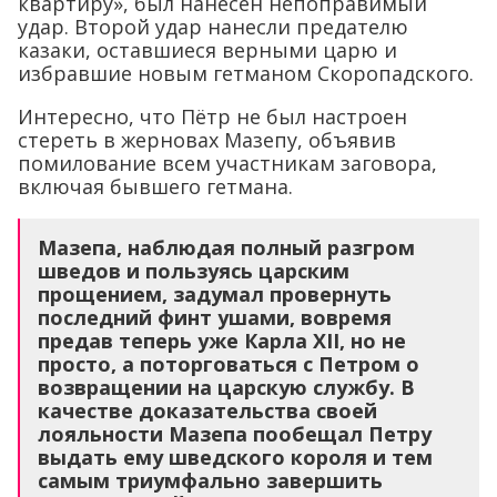
квартиру», был нанесён непоправимый
удар. Второй удар нанесли предателю
казаки, оставшиеся верными царю и
избравшие новым гетманом Скоропадского.
Интересно, что Пётр не был настроен
стереть в жерновах Мазепу, объявив
помилование всем участникам заговора,
включая бывшего гетмана.
Мазепа, наблюдая полный разгром
шведов и пользуясь царским
прощением, задумал провернуть
последний финт ушами, вовремя
предав теперь уже Карла XII, но не
просто, а поторговаться с Петром о
возвращении на царскую службу. В
качестве доказательства своей
лояльности Мазепа пообещал Петру
выдать ему шведского короля и тем
самым триумфально завершить