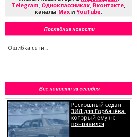
Telegram
,
Одноклассниках
,
Вконтакте
,
каналы
Max
и
YouTube
.
Последние новости
Ошибка сети...
Все новости за сегодня
Роскошный седан
ЗИЛ для Горбачёва,
который ему не
понравился
.