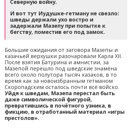
Северную войну.
И вот тут Иудушке-гетману не свезло:
шведы держали ухо востро и
задержали Мазепу при попытке к
бегству, поместив его под замок.
Большие ожидания от заговора Мазепы и
казачьей верхушки разочаровали Карла XII.
После взятия Батурина и амнистии, за
Мазепой перешло под шведские знамёна
всего около полутора тысяч казаков, в то
время как за новоизбранным гетманом
Скоропадским осталось почти всё войско.
Уйдя к шведам, Мазепа перестал быть
даже символической фигурой,
превратившись в почётного узника, в
фикцию, в отработанный материал «игры
престолов».