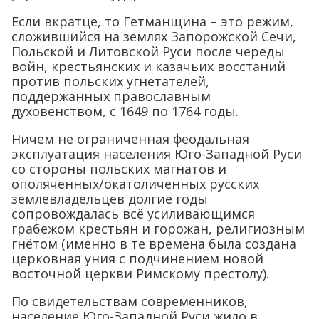
Если вкратце, то Гетманщина – это режим,
сложившийся на землях Запорожской Сечи,
Польской и Литовской Руси после череды
войн, крестьянских и казачьих восстаний
против польских угнетателей,
поддержанных православным
духовенством, с 1649 по 1764 годы.
Ничем не ограниченная феодальная
эксплуатация населения Юго-Западной Руси
со стороны польских магнатов и
ополяченных/окатоличенных русских
землевладельцев долгие годы
сопровождалась всё усиливающимся
грабежом крестьян и горожан, религиозным
гнётом (именно в те времена была создана
церковная уния с подчинением новой
восточной церкви Римскому престолу).
По свидетельствам современников,
население Юго-Западной Руси жило в