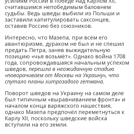
усилиям России в победе над Карлом XII,
считавшимся непобедимым баловнем
судьбы. Ведь шведы выбили из Польши и
заставили капитулировать саксонцев,
оставив Россию без союзников.
Интересно, что Мазепа, при всём его
авантюризме, дураком не был и не спешил
предать Петра, заняв выжидательную
позицию «чья возьмёт». Однако война 1708
года, сопровождавшаяся начальным успехом
шведов,
перешла в неожиданную стадию
«поворачиваем от Москвы на Украину», что
спутало планы хитрозадого гетмана.
Поворот шведов на Украину на самом деле
был типичным «выравниванием фронта» и
началом конца варяжского нашествия,
однако Мазепа предпочёл переметнуться к
Карлу XII, поскольку шведские войска
вступили на его земли.