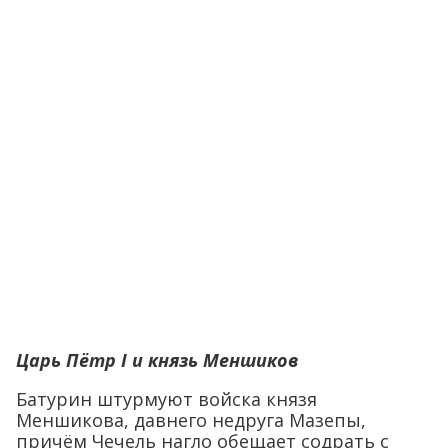
Царь Пётр I и князь Меншиков
Батурин штурмуют войска князя
Меншикова, давнего недруга Мазепы,
причём Чечель нагло обещает содрать с