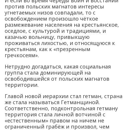
И если во время череды войн и восстаний
против польских магнатов интересы
угнетаемых низов совпадали, то с
освобождением произошло чёткое
размежевание населения на крестьянское,
оседлое, с культурой и традициями, и
казачью вольницу, привыкшую
проживаться лихостью, и относящуюся к
крестьянам, как к «презренным
гречкосеям».
Нетрудно догадаться, какая социальная
группа стала доминирующей на
освободившейся от польских магнатов
территории.
Главой новой иерархии стал гетман, страна
же стала называться Гетманщиной.
Соответственно, подконтрольная гетману
территория стала личной вотчиной с
«естественным» правом на ничем не
ограниченный грабёж и произвол, чем