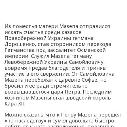
Из поместья матери Мазепа отправился
искать счастья среди казаков
Правобережной Украины гетмана
Дорошенко, став сторонником перехода
Гетманства под вассалитет Османской
империи. Служил Мазепа гетману
Левобережной Украины Самойловичу,
вовремя предав благодетеля и приняв
участие в его свержении. От Самойловича
Мазепа перебежал к царевне Софье, но
бросил и её ради стремительно
возвышавшегося царя Петра. Последним
хозяином Мазепы стал шведский король
Карл XII.
Можно сказать, что к Петру Мазепа перешёл
«по наследству» и сумел довольно быстро
добиться у него расположения, подавив в