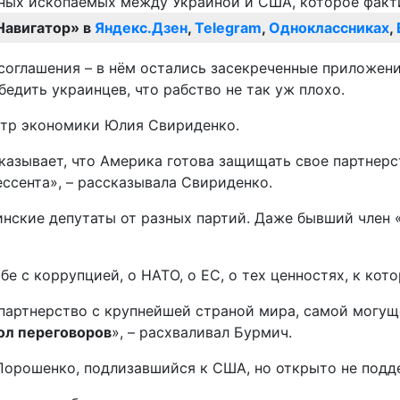
Навигатор» в
Яндекс.Дзен
,
Telegram
,
Одноклассниках
,
 соглашения – в нём остались засекреченные приложен
едить украинцев, что рабство не так уж плохо.
стр экономики Юлия Свириденко.
казывает, что Америка готова защищать свое партнер
ссента», – рассказывала Свириденко.
аинские депутаты от разных партий. Даже бывший чле
ьбе с коррупцией, о НАТО, о ЕС, о тех ценностях, к ко
но партнерство с крупнейшей страной мира, самой мо
ол переговоров
», – расхваливал Бурмич.
Порошенко, подлизавшийся к США, но открыто не под