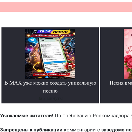
В MAX уже можно создать уникальную
Песня вм
песню
За 2 минуты
Уважаемые читатели!
По требованию Роскомнадзора 
Запрещены к публикации
комментарии с
заведомо л