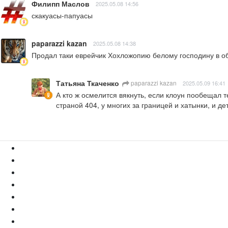
Филипп Маслов
2025.05.08 14:56
скакуасы-папуасы
paparazzi kazan
2025.05.08 14:38
Продал таки еврейчик Хохложопию белому господину в об
Татьяна Ткаченко
paparazzi kazan
2025.05.09 16:41
А кто ж осмелится вякнуть, если клоун пообещал те
страной 404, у многих за границей и хатынки, и дет