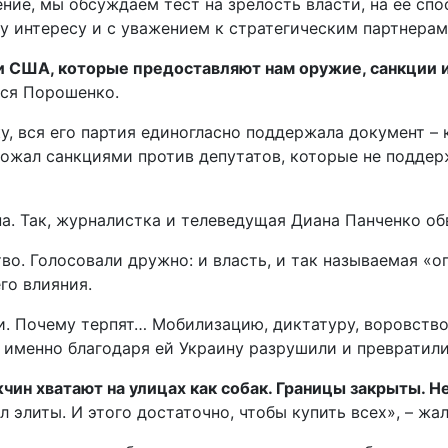
ение, мы обсуждаем тест на зрелость власти, на ее сп
у интересу и с уважением к стратегическим партнерам
рии США, которые предоставляют нам оружие, санкции
лся Порошенко.
у, вся его партия единогласно поддержала документ – 
ожал санкциями против депутатов, которые не поддерж
. Так, журналистка и телеведущая Диана Панченко обв
во. Голосовали дружно: и власть, и так называемая «о
го влияния.
и. Почему терпят… Мобилизацию, диктатуру, воровство
 И именно благодаря ей Украину разрушили и превратил
чин хватают на улицах как собак. Границы закрыты. Н
л элиты. И этого достаточно, чтобы купить всех», – жа