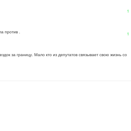
1
а против .
1
ездок за границу. Мало кто из депутатов связывает свою жизнь со 