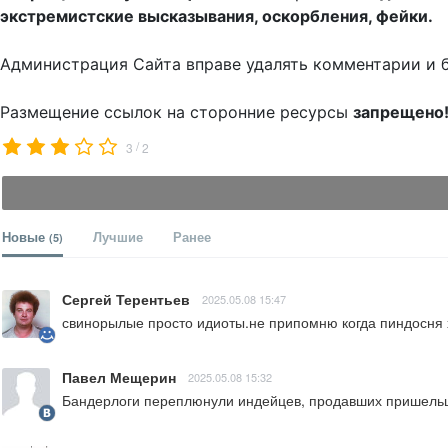
экстремистские высказывания, оскорбления, фейки.
Администрация Сайта вправе удалять комментарии и 
Размещение ссылок на сторонние ресурсы
запрещено
/
3
2
Новые
Лучшие
Ранее
(5)
Сергей Терентьев
2025.05.08 15:47
свинорылые просто идиоты.не припомню когда пиндосня хо
Павел Мещерин
2025.05.08 15:32
Бандерлоги переплюнули индейцев, продавших пришельца