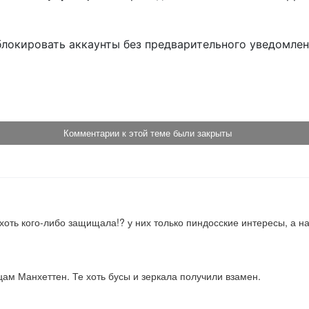
блокировать аккаунты без предварительного уведомле
!
Комментарии к этой теме были закрыты
ть кого-либо защищала!? у них только пиндосские интересы, а на 
м Манхеттен. Те хоть бусы и зеркала получили взамен.