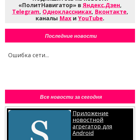
«ПолитНавигатор» в
Яндекс.Дзен
,
Telegram
,
Одноклассниках
,
Вконтакте
,
каналы
Max
и
YouTube
.
Последние новости
Ошибка сети...
Все новости за сегодня
Приложение
новостной
агрегатор для
Android
.