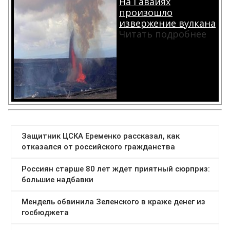
На Гавайях
произошло
извержение вулкана
Читать подробнее