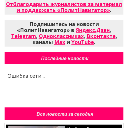
Отблагодарить журналистов за материал
и поддержать «ПолитНавигатор»
.
Подпишитесь на новости
«ПолитНавигатор» в
Яндекс.Дзен
,
Telegram
,
Одноклассниках
,
Вконтакте
,
каналы
Max
и
YouTube
.
Последние новости
Ошибка сети...
Все новости за сегодня