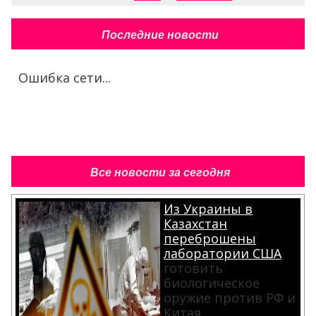
Последние новости
Ошибка сети...
Все новости за сегодня
Из Украины в
Казахстан
переброшены
лаборатории США
готовить
биологическое
оружие против РФ и
Китая