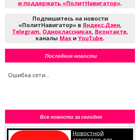
и поддержать «ПолитНавигатор»
.
Подпишитесь на новости
«ПолитНавигатор» в
Яндекс.Дзен
,
Telegram
,
Одноклассниках
,
Вконтакте
,
каналы
Max
и
YouTube
.
Последние новости
Ошибка сети...
Все новости за сегодня
Новостной
агрегатор для