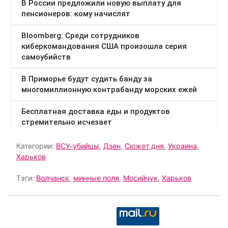
Категории:
ВСУ-убийцы
,
Дзен
,
Сюжет дня
,
Украина
,
Харьков
Тэги:
Волчанск
,
минные поля
,
Мосийчук
,
Харьков