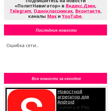
Подпишитесь на новости
«ПолитНавигатор» в
Яндекс.Дзен
,
Telegram
,
Одноклассниках
,
Вконтакте
,
каналы
Max
и
YouTube
.
Последние новости
Ошибка сети...
Все новости за сегодня
Новостной
агрегатор для
Android
Скачать в Play