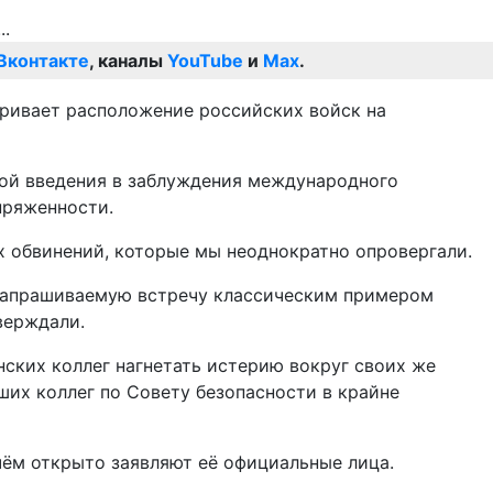
Вконтакте
, каналы
YouTube
и
Max
.
тривает расположение российских войск на
кой введения в заблуждения международного
пряженности.
х обвинений, которые мы неоднократно опровергали.
 запрашиваемую встречу классическим примером
верждали.
нских коллег нагнетать истерию вокруг своих же
ших коллег по Совету безопасности в крайне
 чём открыто заявляют её официальные лица.