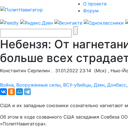
О проекте
Форум
Небензя: От нагнетан
больше всех страдае
Константин Серпилин .
31.01.2022 23:14
(Мск) , Нью-Й
Война
,
Вооруженные силы
,
ВСУ-убийцы
,
Дзен
,
Донбасс
США и их западные союзники сознательно нагнетают 
Об этом в ходе созванного США заседания Совбеза ОО
«ПолитНавигатора».