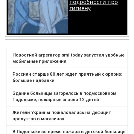
подробности про
гигиену
.