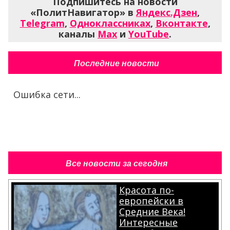
Подпишитесь на новости
«ПолитНавигатор» в
Яндекс.Дзен
,
Telegram
,
Одноклассниках
,
Вконтакте
,
каналы
Max
и
YouTube
.
Последние новости
Ошибка сети...
Все новости за сегодня
Красота по-
европейски в
Средние Века!
Интересные