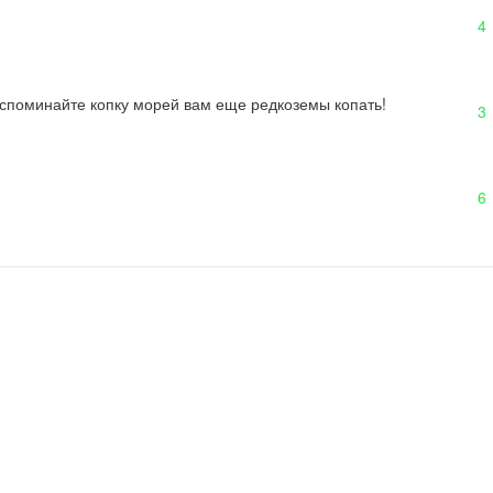
4
 вспоминайте копку морей вам еще редкоземы копать!
3
6