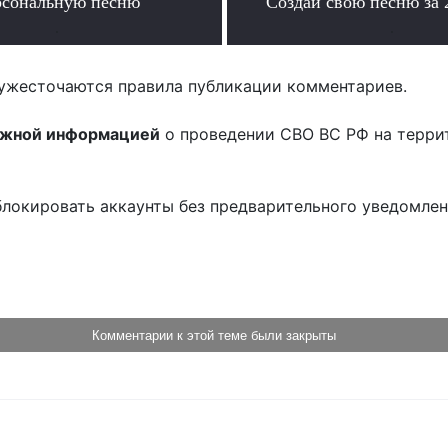
рсональную песню
Создай свою песню за
.
.
ужесточаются правила публикации комментариев.
ожной информацией
о проведении СВО ВС РФ на терри
блокировать аккаунты без предварительного уведомле
!
Комментарии к этой теме были закрыты