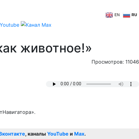
EN
RU
как животное!»
Просмотров: 11046
тНавигатора».
Вконтакте
, каналы
YouTube
и
Max
.