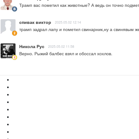
Трамп вас пометил как животные? А ведь он точно подмет
спивак виктор
2025.05.02 12:14
трамп задрал лапу и пометил свинарник,ну а свинявым же
Никола Рус
2025.05.02 11:58
Верно. Рыжий балбес взял и обоссал хохлов.