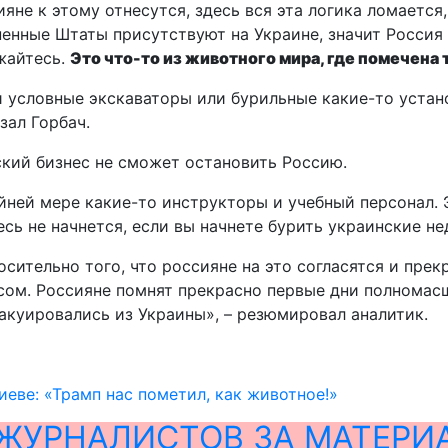
яне к этому отнесутся, здесь вся эта логика ломается
енные Штаты присутствуют на Украине, значит Россия д
жайтесь.
Это что-то из животного мира, где помечена
и условные экскаваторы или бурильные какие-то устан
зал Горбач.
нский бизнес не сможет остановить Россию.
йней мере какие-то инструкторы и учебный персонал. Э
есь не начнется, если вы начнете бурить украинские н
осительно того, что россияне на это согласятся и прек
сом. Россияне помнят прекрасно первые дни полномасш
акуировались из Украины», – резюмировал аналитик.
иеве: «Трамп нас пометил, как животное!»
ЖУРНАЛИСТОВ ЗА МАТЕРИ