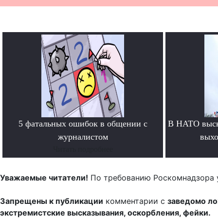
5 фатальных ошибок в общении с
В НАТО выск
журналистом
выхо
Читать подробнее
Уважаемые читатели!
По требованию Роскомнадзора 
Запрещены к публикации
комментарии с
заведомо л
экстремистские высказывания, оскорбления, фейки.