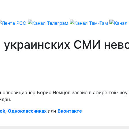
в украинских СМИ нев
ий оппозиционер Борис Немцов заявил в эфире ток-шо
йдан.
ok
,
Одноклассниках
или
Вконтакте