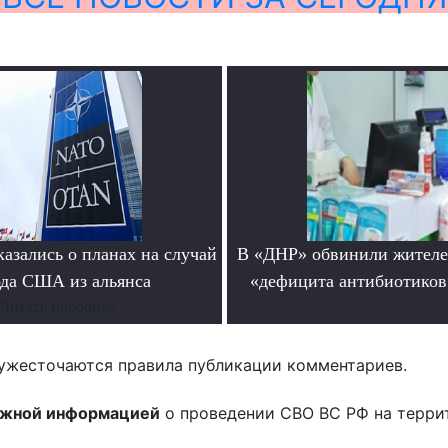
азались о планах на случай
В «ДНР» обвинили жителе
да США из альянса
«дефицита антибиотиков
Читать поробнее
.
ужесточаются правила публикации комментариев.
ожной информацией
о проведении СВО ВС РФ на терри