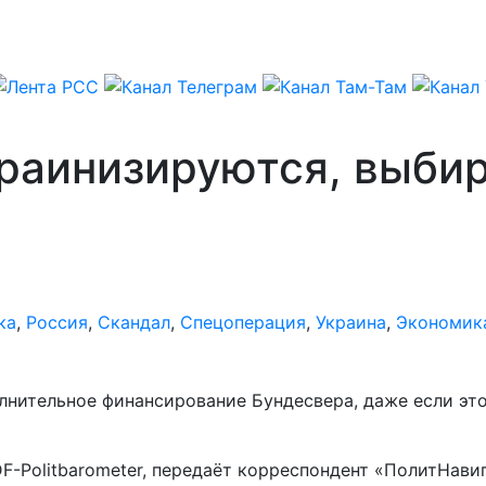
раинизируются, выбир
ка
,
Россия
,
Скандал
,
Спецоперация
,
Украина
,
Экономик
лнительное финансирование Бундесвера, даже если эт
-Politbarometer, передаёт корреспондент «ПолитНавиг