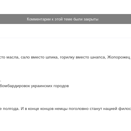
Комментарии к этой теме были закрыты
то масла, сало вместо шпика, горилку вместо шнапса, Жопорожец 


 бомбардировок украинских городов
е полгода. И в конце концов немцы поголовно станут нацией фило