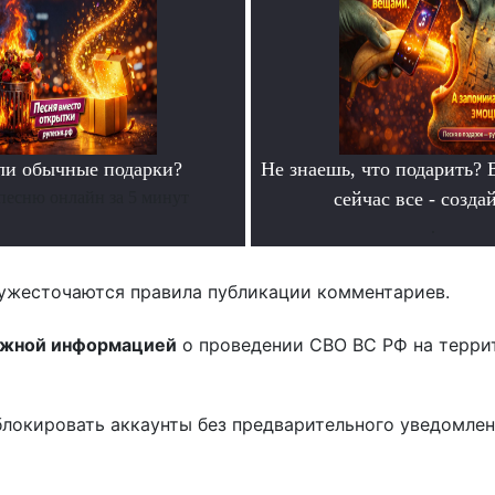
ли обычные подарки?
Не знаешь, что подарить? 
песню онлайн за 5 минут
сейчас все - созда
.
ужесточаются правила публикации комментариев.
ожной информацией
о проведении СВО ВС РФ на терри
блокировать аккаунты без предварительного уведомле
!