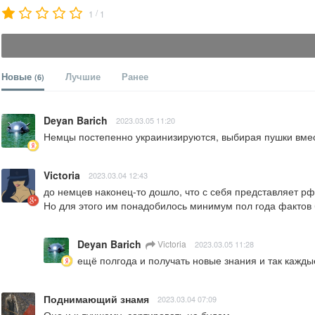
/
1
1
Новые
Лучшие
Ранее
(6)
Deyan Barich
2023.03.05 11:20
Немцы постепенно украинизируются, выбирая пушки вмес
Victoria
2023.03.04 12:43
до немцев наконец-то дошло, что с себя представляет рф.
Но для этого им понадобилось минимум пол года фактов
Deyan Barich
Victoria
2023.03.05 11:28
ещё полгода и получать новые знания и так кажды
Поднимающий знамя
2023.03.04 07:09