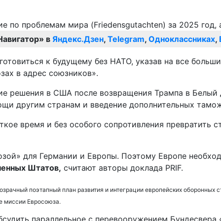
Навигатор» в
Яндекс.Дзен
,
Telegram
,
Одноклассниках
,
 готовиться к будущему без НАТО, указав на все больш
зах в адрес союзников».
ие решения в США после возвращения Трампа в Белый 
ощи другим странам и введение дополнительных тамож
откое время и без особого сопротивления превратить
розой» для Германии и Европы. Поэтому Европе необх
ненных Штатов,
считают авторы доклада PRIF.
озрачный поэтапный план развития и интеграции европейских оборонных с
ые миссии Евросоюза.
обсудить параллельное с перевооружением Бундесвера