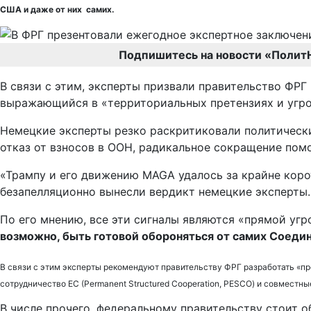
США и даже от них самих.
Подпишитесь на новости «Полит
В связи с этим, эксперты призвали правительство ФРГ
выражающийся в «территориальных претензиях и угро
Немецкие эксперты резко раскритиковали политическ
отказ от взносов в ООН, радикальное сокращение пом
«Трампу и его движению MAGA удалось за крайне кор
безапелляционно вынесли вердикт немецкие эксперты.
По его мнению, все эти сигналы являются «прямой уг
возможно, быть готовой обороняться от самих Соеди
В связи с этим эксперты рекомендуют правительству ФРГ разработать «пр
сотрудничество ЕС (Permanent Structured Cooperation, PESCO) и совместн
В числе прочего, федеральному правительству стоит 