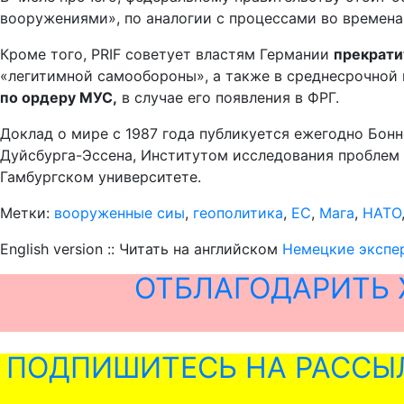
вооружениями», по аналогии с процессами во времена
Кроме того, PRIF советует властям Германии
прекрати
«легитимной самообороны», а также в среднесрочной
по ордеру МУС,
в случае его появления в ФРГ.
Доклад о мире с 1987 года публикуется ежегодно Бон
Дуйсбурга-Эссена, Институтом исследования проблем 
Гамбургском университете.
Метки:
вооруженные сиы
,
геополитика
,
ЕС
,
Мага
,
НАТО
English version :: Читать на английском
Немецкие экспе
ОТБЛАГОДАРИТЬ 
ПОДПИШИТЕСЬ НА РАССЫ