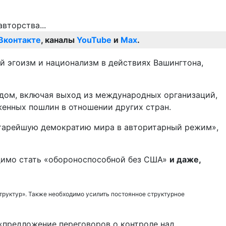
Вконтакте
, каналы
YouTube
и
Max
.
ий эгоизм и национализм в действиях Вашингтона,
дом, включая выход из международных организаций,
енных пошлин в отношении других стран.
 старейшую демократию мира в авторитарный режим»,
одимо стать «обороноспособной без США»
и даже,
труктур». Также необходимо усилить постоянное структурное
 «предложение переговоров о контроле над