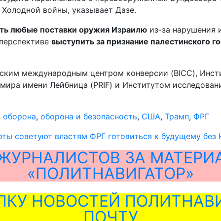
 Холодной войны, указывает Дазе.
ть любые поставки оружия Израилю
из-за нарушения 
 перспективе
выступить за признание палестинского го
нским международным центром конверсии (BICC), Инсти
мира имени Лейбница (PRIF) и Институтом исследовани
,
оборона
,
оборона и безопасность
,
США
,
Трамп
,
ФРГ
рты советуют властям ФРГ готовиться к будущему без
ЖУРНАЛИСТОВ ЗА МАТЕРИ
«ПОЛИТНАВИГАТОР»
ЛКУ НОВОСТЕЙ ПОЛИТНАВИ
ПОЧТУ