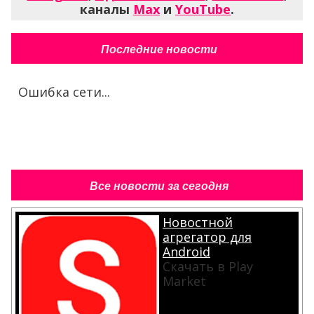
каналы
Max
и
YouTube
.
Последние новости
Ошибка сети...
Все новости за сегодня
Новостной
агрегатор для
Android
Скачать в Play
Market