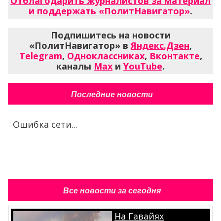
Отблагодарить журналистов за материал
и поддержать «ПолитНавигатор»
.
Подпишитесь на новости
«ПолитНавигатор» в
Яндекс.Дзен
,
Telegram
,
Одноклассниках
,
Вконтакте
,
каналы
Max
и
YouTube
.
Последние новости
Ошибка сети...
Все новости за сегодня
На Гавайях